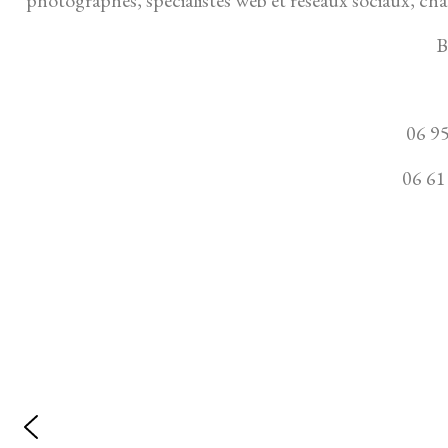
photographes, spécialistes web et réseaux sociaux, ch
B
06 9
06 61