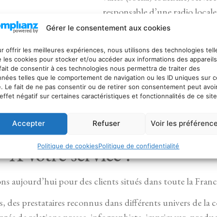
responsable d’une radio locale
dirigeante d’entreprise dans l
Gérer le consentement aux cookies
directrice artistique d’une soc
r offrir les meilleures expériences, nous utilisons des technologies tell
rompue à la scène et à la prise 
 les cookies pour stocker et/ou accéder aux informations des appareils
apporte à La Plume et le Micro 
fait de consentir à ces technologies nous permettra de traiter des
nées telles que le comportement de navigation ou les ID uniques sur c
son sens du management et des
e. Le fait de ne pas consentir ou de retirer son consentement peut avoi
effet négatif sur certaines caractéristiques et fonctionnalités de ce site
Accepter
Refuser
Voir les préférenc
 votre service !
Politique de cookies
Politique de confidentialité
ons aujourd’hui pour des clients situés dans toute la Franc
s, des prestataires reconnus dans différents univers de la