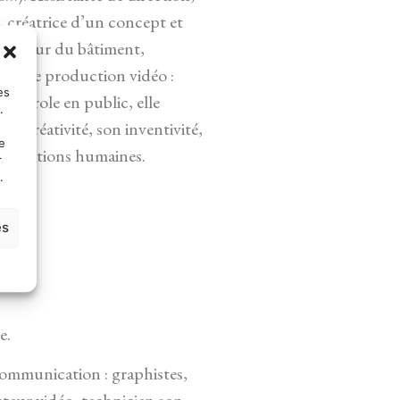
, créatrice d’un concept et
e secteur du bâtiment,
iété de production vidéo :
es
de parole en public, elle
.
sa créativité, son inventivité,
e
 relations humaines.
r
.
es
e.
 communication : graphistes,