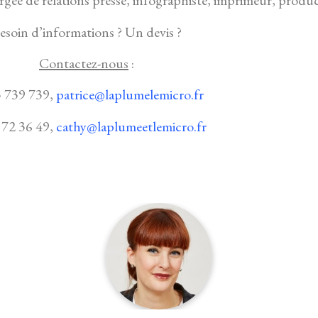
argée de relations presse, infographiste, imprimeur, produ
esoin d’informations ? Un devis ?
Contactez-nous
:
5 739 739,
patrice@laplumelemicro.fr
 72 36 49,
cathy@laplumeetlemicro.fr