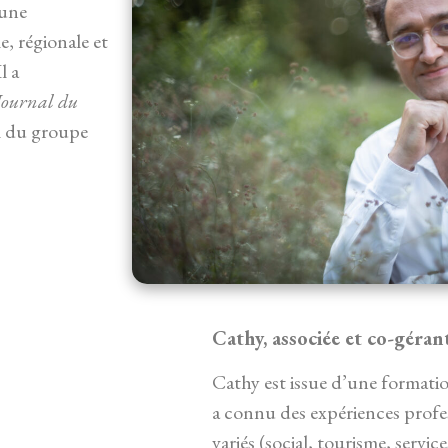
 une
e, régionale et
l a
Journal du
l du groupe
Cathy, associée et co-géran
Cathy est issue d’une formatio
a connu des expériences profe
variés (social, tourisme, servic