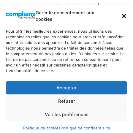
son impact environnemental.
Gérer le consentement aux
Nous sommes une entreprise « zéro papier ».
cookies
Pour nos rendez-vous, nous utilisons prioritairement la
Pour offrir les meilleures expériences, nous utilisons des
technologies telles que les cookies pour stocker et/ou accéder
marche à pied, le vélo ou les transports en commun.
aux informations des appareils. Le fait de consentir à ces
Pour ses déplacements en voiture, La Plume et le
technologies nous permettra de traiter des données telles que
le comportement de navigation ou les ID uniques sur ce site. Le
Micro roule en véhicule hybride.
fait de ne pas consentir ou de retirer son consentement peut
avoir un effet négatif sur certaines caractéristiques et
fonctionnalités de ce site.
Accepter
Refuser
Voir les préférences
Politique de confidentialité
Politique de cookies
Politique de confidentialité