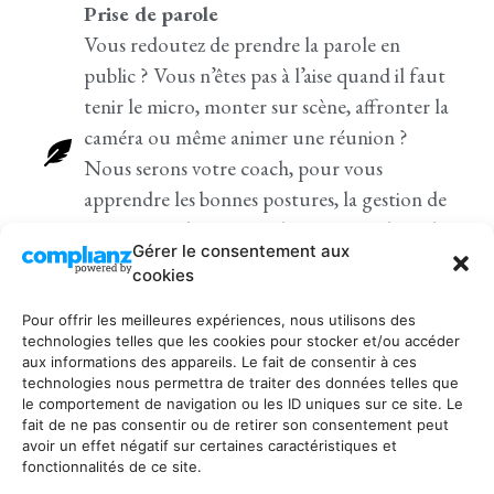
Prise de parole
Vous redoutez de prendre la parole en
public ? Vous n’êtes pas à l’aise quand il faut
tenir le micro, monter sur scène, affronter la
caméra ou même animer une réunion ?
Nous serons votre coach, pour vous
apprendre les bonnes postures, la gestion de
votre stress, la maîtrise de votre parole et de
Gérer le consentement aux
votre gestuelle, le positionnement de votre
cookies
voix et de votre regard.
Pour offrir les meilleures expériences, nous utilisons des
technologies telles que les cookies pour stocker et/ou accéder
aux informations des appareils. Le fait de consentir à ces
Enseignement
technologies nous permettra de traiter des données telles que
Nous intervenons au sein de formations,
le comportement de navigation ou les ID uniques sur ce site. Le
fait de ne pas consentir ou de retirer son consentement peut
dans le secondaire ou l’enseignement
avoir un effet négatif sur certaines caractéristiques et
supérieur, régulièrement ou
fonctionnalités de ce site.