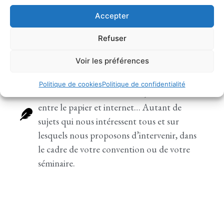
ponctuellement. Éducation aux médias,
atelier d’écriture, première approche de la
Accepter
communication…
Refuser
Voir les préférences
Interventions
La communication d’aujourd’hui, la place
Politique de cookies
Politique de confidentialité
et le rôle des réseaux sociaux, l’information
entre le papier et internet… Autant de
sujets qui nous intéressent tous et sur
lesquels nous proposons d’intervenir, dans
le cadre de votre convention ou de votre
séminaire.